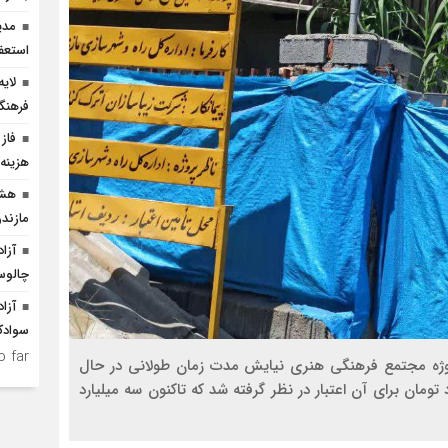
مدی
استعف
لای
فرهنگ
فاز 
هزینه ۲۵۰ میلیارد ریالی احداث
هشد
مازندر
چالو
سوادک
 far.
روژه مجتمع فرهنگی هنری نیایش مدت زمان طولانی در حال
ومان برای آن اعتبار در نظر گرفته شد که تاکنون سه میلیارد