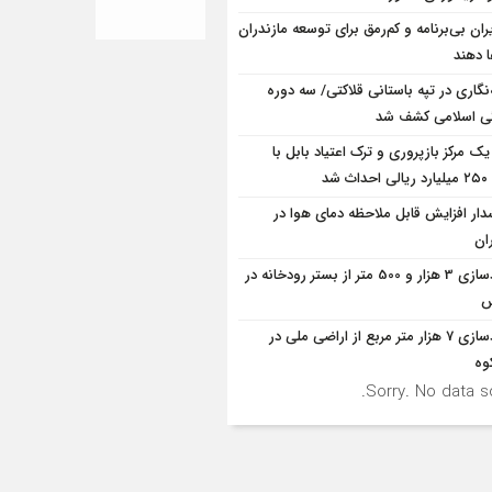
ران بی‌برنامه و کم‌رمق برای توسعه مازندران
ا دهند
ه‌نگاری در تپه باستانی قلاکتی/ سه دوره
ی اسلامی کشف شد
یک مرکز بازپروری و ترک اعتیاد بابل با
 شد
ار افزایش قابل ملاحظه دمای هوا در
ان
آزادسازی 3 هزار و 500 متر از بستر رودخانه در
س
آزادسازی 7 هزار متر مربع از اراضی ملی در
وه
Sorry. No data so