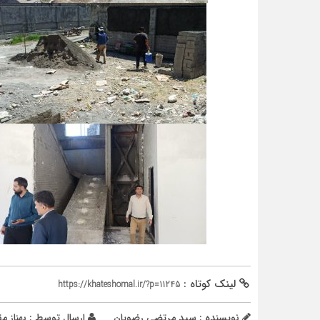
لینک کوتاه :
https://khateshomal.ir/?p=11245
نویسنده : سید مرتضی رضویان
ارسال توسط :
بهناز 