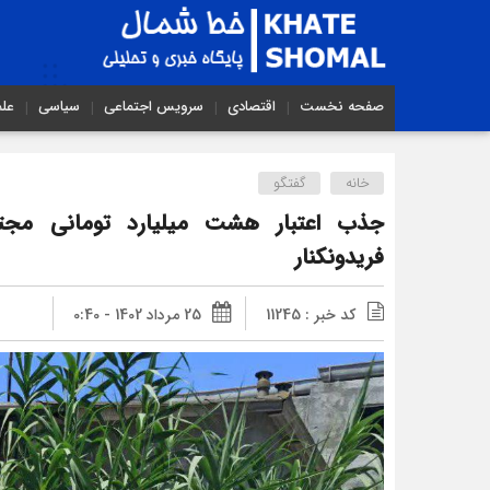
صفحه نخست
اقتصادی
سرویس اجتماعی
سیاسی
عل
خانه
گفتگو
جذب اعتبار هشت میلیارد تومانی مج
فریدونکنار
کد خبر : 11245
25 مرداد 1402 - 0:40