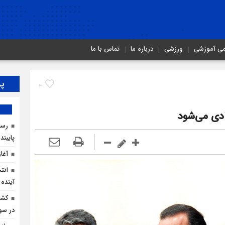
می آموزشی
ورزشی
درباره ما
تماس با ما
پر
3
دی می‌شود
رسان
پایبند
آغا
انت
آینده 
در سو