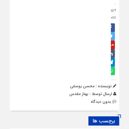
:
https://khateshomal.ir/?
p=20111
نویسنده : محسن یوسفی
ارسال توسط :
بهناز مقدس
بدون دیدگاه
برچسب ها