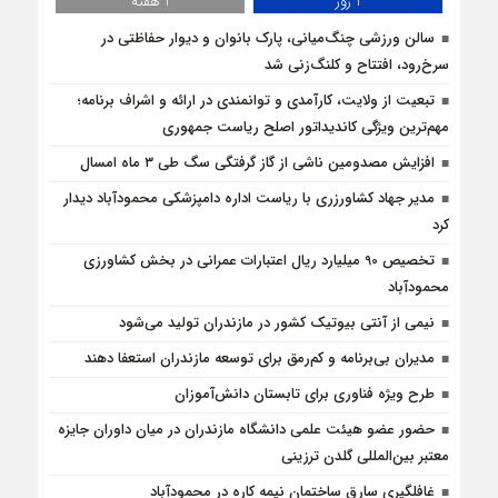
1 روز
1 هفته
سالن ورزشی چنگ‌میانی، پارک بانوان و دیوار حفاظتی در
سرخ‌رود، افتتاح و کلنگ‌زنی شد
تبعیت از ولایت، کارآمدی و توانمندی در ارائه و اشراف برنامه؛
مهم‌ترین ویژگی کاندیداتور اصلح ریاست جمهوری
افزایش مصدومین ناشی از گاز گرفتگی سگ طی ۳ ماه امسال
مدیر جهاد کشاورزری با ریاست اداره دامپزشکی محمودآباد دیدار
کرد
تخصیص 90 میلیارد ریال اعتبارات عمرانی در بخش کشاورزی
محمودآباد
نیمی از آنتی بیوتیک کشور در مازندران تولید می‌شود
مدیران بی‌برنامه و کم‌رمق برای توسعه مازندران استعفا دهند
طرح ویژه فناوری برای تابستان دانش‌آموزان
حضور عضو هیئت علمی دانشگاه مازندران در میان داوران جایزه
معتبر بین‌المللی گلدن ترزینی
غافلگيري سارق ساختمان نيمه کاره در محمودآباد