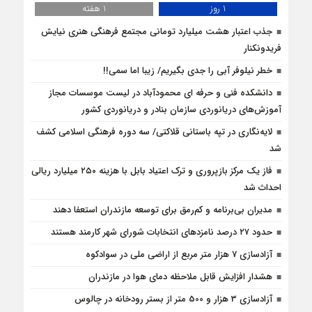
1 روز
1 هفته
جذب اعتبار هشت میلیارد تومانی مجتمع فرهنگی هنری نیایش
فریدونکنار
خطر نیلوفر آبی را جدی بگیریم/ زیبا اما سمی!!
دانشکده فنی و حرفه ای محمودآباد در لیست موسسات مجاز
آموزش‌های دریانوردی سازمان بنادر و دریانوردی کشور
لایه‌نگاری در تپه باستانی قلاکتی/ سه دوره فرهنگی اسلامی کشف
شد
فاز یک مرکز بازپروری و ترک اعتیاد بابل با هزینه ۲۵۰ میلیارد ریالی
احداث شد
مدیران بی‌برنامه و کم‌رمق برای توسعه مازندران استعفا دهند
حدود ۲۷ درصد نامزدهای انتخابات شورای شهر کارمند هستند
آزادسازی 7 هزار متر مربع از اراضی ملی در سوادکوه
هشدار افزایش قابل ملاحظه دمای هوا در مازندران
آزادسازی 3 هزار و 500 متر از بستر رودخانه در چالوس