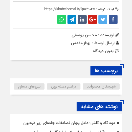
لینک کوتاه :
https://khateshomal.ir/?p=21045
نویسنده : محسن یوسفی
ارسال توسط :
بهناز مقدس
بدون دیدگاه
برچسب ها
شهرستان محموآباد
مراسم دسته روی
نیرو‌های مسلح
نوشته های مشابه
دود کاه و کلش؛ عامل پنهان تصادفات جاده‌ای زیر ذره‌بین