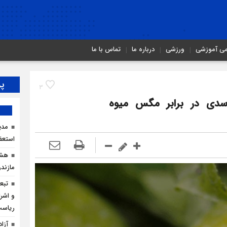
می آموزشی
ورزشی
درباره ما
تماس با ما
پر
3
 سدی در برابر مگس میوه
مدی
استعف
هشد
مازندر
تبع
و اشرا
ریاس