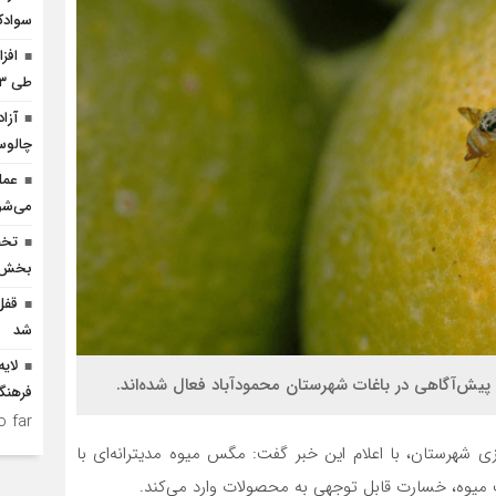
سوادک
افز
طی ۳ ماه امسال
چالو
عمل
می‌شو
بخش ک
شد
لای
فرهنگ
 far.
 شهرستان، با اعلام این خبر گفت: مگس میوه مدیترانه‌ای با
ت میوه، خسارت قابل توجهی به محصولات وارد می‌کند.