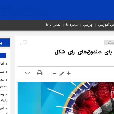
می آموزشی
ورزشی
درباره ما
تماس با ما
پر
فتگو
7
 پای صندوق‌های رای شکل
آغا
مسیر
مدی
محمودآ
رسان
پایبند