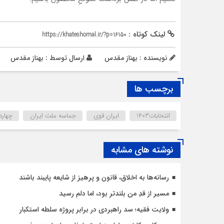
لینک کوتاه :
https://khateshomal.ir/?p=16150
نویسنده : بهناز مقدس
ارسال توسط :
بهناز مقدس
برچسب ها
انتخابات1403
ایران قوی
جماسه ملت ایران
چهار
نوشته های مشابه
رسانه‌ها به اخلاق، قانون و پرهیز از شایعه پایبند باشند
مسیر از قدِ من بلندتر بود، اما دلم رسید
ولایت فقیه؛ سد راهبردی در برابر پروژه سلطه استکبار