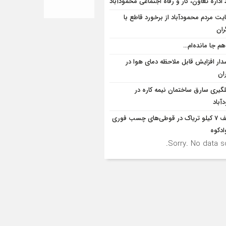
داره تعاون، کار و رفاه اجتماعی محمودآباد
یت مردم محمودآباد از برخورد قاطع با
ران
هم جا مانده‌ام…
ار افزایش قابل ملاحظه دمای هوا در
ان
لگيري سارق ساختمان نيمه کاره در
آباد
کشف 7 کیلو تریاک در قوطی‌‌های چسب فوری
ادکوه
Sorry. No data so