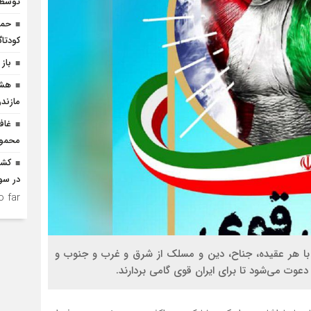
توسط ا
حما
کودتاگ
باز 
هشد
مازندر
غاف
محمود
در سو
 far.
ا هر عقیده، جناح، دین و مسلک از شرق و غرب و جنوب و
وت می‌شود تا برای ایران قوی گامی بردارند.