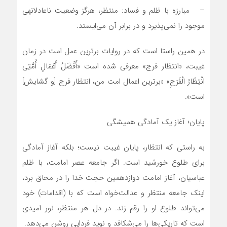
– مبارزه با ظلم و فساد: منتظر، هرگز وضعیت ناعادلانهی
موجود را نمی‌پذیرد و در برابر آن می‌ایستد.
در همین راستا است که در روایات برترین عمل امت در زمان
غیبت، «انتظار فرج» معرفی شده است «أَفْضَلُ أَعْمَالِ أُمَّتِی
انْتِظَارُ الْفَرَجِ» «برترین اعمال امت من، انتظار فرج [و گشایش]
است».
پایان؛ آغاز یک آمادگی همیشگی
به راستی که انتظار، پایان غیبت نیست؛ بلکه آغاز آمادگی
برای طلوع خورشید است. اگر جامعه عصر امامت، با ظلم
عباسیان، آغاز امامت دوازدهمین حجت خدا را در محاق برد،
اینک جامعه منتظر و عدالت‌خواه است که با (اقدامات) خود
می‌تواند طلوع او را رقم زند. در دل هر منتظر، نور امیدی
است که تاریکی‌ها را می‌شکافد و نوید فردایی روشن می‌دهد.