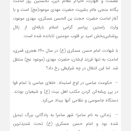
عصمت و طهارت، احیاگر معالم دین، نخستین روز امامت
یگانه منجی عالم بشریت حضرت مهدی موعود(عج) است و با
آغاز امامت حضرت حجت بن الحسن عسکری، مهدی موعود،
وارث راستین پیامبر گرامی اسلام بارقه‌ای از زلال
روشنایی‌بخش امید بر قلوب مومنین تابانده شده است.
با شهادت امام حسن عسکری (ع) در سال ۲۶۰ هجری قمری،
امامت به تنها فرزند ایشان، حضرت مهدی (موعود عج) منتقل
شد. اما این انتقال در چه شرایطی رخ داد؟
– حکومت عباسی در اوج استبداد: خلفای عباسی با تمام قوا
در پی ریشه‌کن کردن مکتب اهل بیت (ع) و شیعیان بودند.
دستگاه جاسوسی و نظامی آنها بیداد می‌کرد.
– زندانی به نام سامرا: شهر سامرا به پادگانی بزرگ تبدیل
شده بود و امام حسن عسکری (ع) تحت شدیدترین