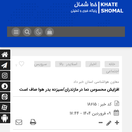
خانه
اخبار
اسلایدر بالا
سرویس
7
اجتماعی
معاون هواشناسی استان خبر داد
افزایش محسوس دما در مازندران/سیزده بدر هوا صاف است
کد خبر : 18615
09 فروردین 1404 - 17:44