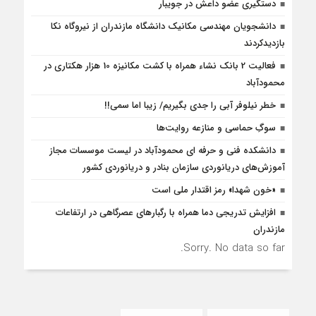
دستگیری عضو داعش در جویبار
دانشجویان مهندسی مکانیک دانشگاه مازندران از نيروگاه نکا
بازديدكردند
فعالیت 2 بانک نشاء همراه با کشت مکانیزه 10 هزار هکتاری در
محمودآباد
خطر نیلوفر آبی را جدی بگیریم/ زیبا اما سمی!!
سوگِ حماسی و منازعه روایت‌ها
دانشکده فنی و حرفه ای محمودآباد در لیست موسسات مجاز
آموزش‌های دریانوردی سازمان بنادر و دریانوردی کشور
«خون شهدا» رمز اقتدار ملی است
افزایش تدریجی دما همراه با رگبارهای عصرگاهی در ارتفاعات
مازندران
Sorry. No data so far.