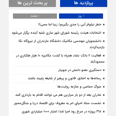
پربازدید ها
پر بحث ترین ها
1 روز
1 هفته
خطر نیلوفر آبی را جدی بگیریم/ زیبا اما سمی!!
انتخابات هیئت رئیسه شورای شهر ساری شنبه آینده برگزار می‌شود
دانشجویان مهندسی مکانیک دانشگاه مازندران از نيروگاه نکا
بازديدكردند
فعالیت 2 بانک نشاء همراه با کشت مکانیزه 10 هزار هکتاری در
محمودآباد
دستگیری عضو داعش در جویبار
رسانه‌ها به اخلاق، قانون و پرهیز از شایعه پایبند باشند
سوگِ حماسی و منازعه روایت‌ها
مادران بعد از دو بار سزارین هم می توانند اقدام به بارداری کنند
نشست ستاد احیای امر به معروف برای اقتصاد دریا و جنگل‌محور
۳۱۸ پروژه در سرخ رود اجرا شد/ اعتبار ۱۰۰۰ میلیاردی شهری