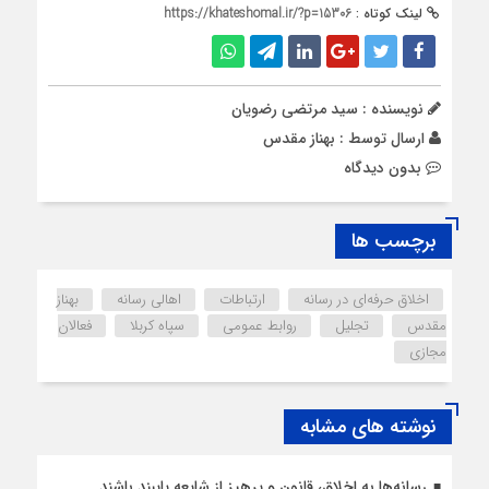
لینک کوتاه :
https://khateshomal.ir/?p=15306
نویسنده : سید مرتضی رضویان
ارسال توسط :
بهناز مقدس
بدون دیدگاه
برچسب ها
اخلاق حرفه‌ای در رسانه
ارتباطات
اهالی رسانه
بهناز
مقدس
تجلیل
روابط عمومی
سپاه کربلا
فعالان
مجازی
نوشته های مشابه
رسانه‌ها به اخلاق، قانون و پرهیز از شایعه پایبند باشند