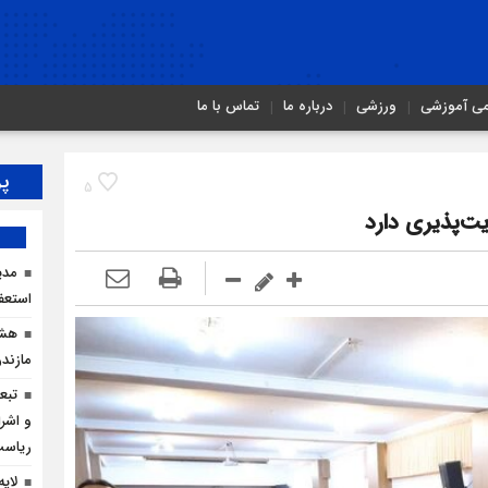
می آموزشی
ورزشی
درباره ما
تماس با ما
پر
5
یت‌پذیری دارد
مدی
استعف
هشد
مازندر
تبع
و اشرا
ریاس
لای