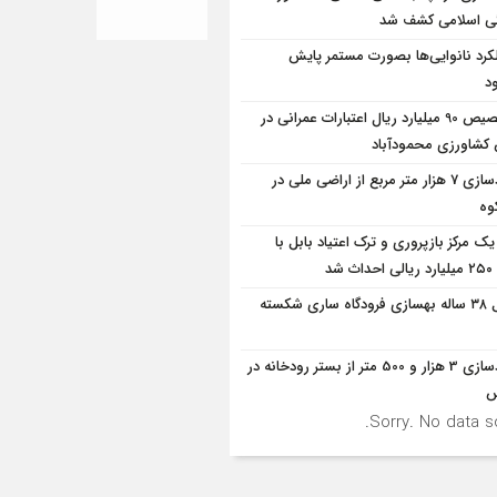
ی اسلامی کشف شد
کرد نانوایی‌ها بصورت مستمر پایش
د
تخصیص 90 میلیارد ریال اعتبارات عمرانی در
شاورزی محمودآباد
آزادسازی 7 هزار متر مربع از اراضی ملی در
وه
یک مرکز بازپروری و ترک اعتیاد بابل با
 شد
قفل ۳۸ ساله بهسازی فرودگاه ساری شکسته
آزادسازی 3 هزار و 500 متر از بستر رودخانه در
س
Sorry. No data so