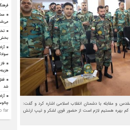
فرهنگ
عمل
می‌شو
بخش ک
سوادک
فاز 
هزینه ۲۵۰ میلیارد ریالی احداث
شد
چالو
قدس و مقابله با دشمنان انقلاب اسلامی اشاره کرد و گفت:
 far.
ی کم بهره‌ هستیم لازم است از حضور قوی لشکر و تیپ ارتش