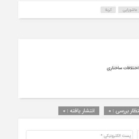
عاشورایی
کربلا
اختلافات ساختاری
تظار بررسی : 0
انتشار یافته : 0