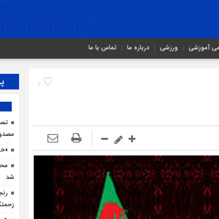
می آموزشی
ورزشی
درباره ما
تماس با ما
پر
7
مصدو
«خو
محم
شد
رنج
زحمتک