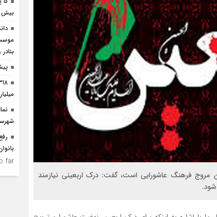
5 
بیش از 3 هزار میلیارد افتتاح 
دان
موسسا
بنادر 
پیش
میلیا
نما
شهرست
رفع
بانوان
 far.
ین مروج فرهنگ عاشورایی است، گفت: درک اربعینی نیازمند
شود.
ما با اشاره به اینکه برای درک اربعین، نهضت عاشورا و ترویج