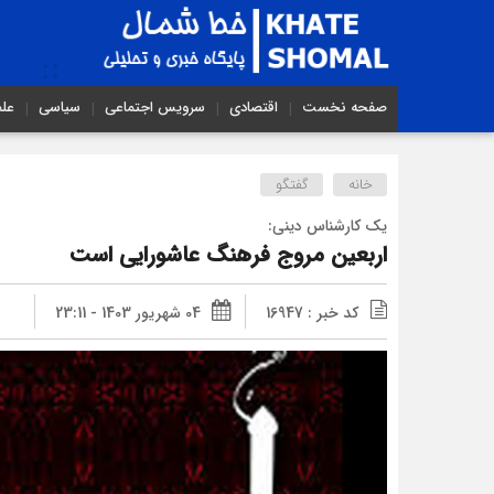
صفحه نخست
اقتصادی
سرویس اجتماعی
سیاسی
عل
خانه
گفتگو
یک کارشناس دینی:
اربعین مروج فرهنگ عاشورایی است
کد خبر : 16947
04 شهریور 1403 - 23:11