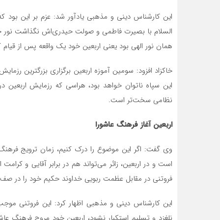
این کارشناس دینی و مذهبی یادآور شد: عزم بر این بود که
السلام با بصیرت فاطمی و صولت حیدری‌اش نگذاشت نور خد
همان نور الهی بود یعنی اربعین خود یک واقعه پس از قیام
خاکزاد افزود: سومین آموزه اربعین برگزاری بزرگترین رزمای
این سپاه ناتوان خواهد بود، هراسی که رزمایش اربعین در
نظامی سخت‌تر است.
اربعین آغاز فرهنگ عاشورا
وی گفت: اگر این موضوع را درک کنیم، زمان ترویج فرهنگ ع
است و در اربعین، زائر می‌تواند هم در برابر آقایی و کرامت ا
فروتنی در مقابل عظمت ربویی خداوند حکیم خود را در صف ش
این کارشناس دینی و مذهبی اظهار کرد: این فروتنی موجب
نلغزد و تسلیم استکبار نشود، اربعین خود مروج فرهنگ عاش