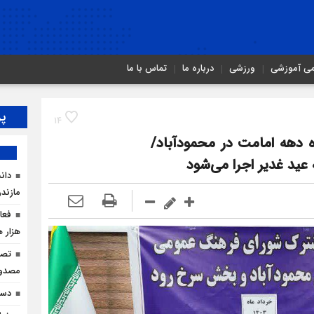
می آموزشی
ورزشی
درباره ما
تماس با ما
پر
14
ه دهه امامت در محمودآباد/
عید غدیر اجرا می‌شود
دان
مازندر
هزار ه
مصدو
دست