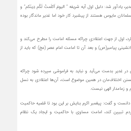
دآور شد: دلیل اول آیه شریفه ” الیومَ اَکلَمتُ لَکُم دِینَکم” و
مسلمانان مایوس هستند از پیشبرد کار خود اما غدیر ماندگار بوده
د، اول از جهت اعتقادی چراکه مسئله امامت را مطرح می‌کند و
ینی پیامبر(ص) و بعد آن تا امامت امام عصر (عج) که باید از
ر غدیر بدست می‌آید و نباید به فراموشی سپرده شود چراکه
 تسنن اختلاف‌مان در همین موضوع است، آن‌ها اعتقادی به نسل
 و زمامدار الهی نیست.
انست و گفت: پیغمبر اکرم بنایش بر این بود تا قضیه حاکمیت
دم تبیین کند، امامت مساوی با حاکمیت و ایجاد یک نظام