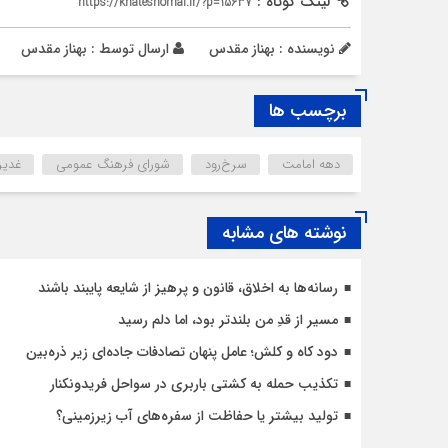
لینک کوتاه :
https://khateshomal.ir/?p=15637
نویسنده : بهناز مقدس
ارسال توسط :
بهناز مقدس
برچسب ها
دهه امامت
سرخ‌رود
شورای فرهنگ عمومی
غدیر
نوشته های مشابه
رسانه‌ها به اخلاق، قانون و پرهیز از شایعه پایبند باشند
مسیر از قدِ من بلندتر بود، اما دلم رسید
دود کاه و کلش؛ عامل پنهان تصادفات جاده‌ای زیر ذره‌بین
تکذیب حمله به کشتی باربری در سواحل فریدونکنار
تولید بیشتر یا حفاظت از سفره‌های آب زیرزمینی؟