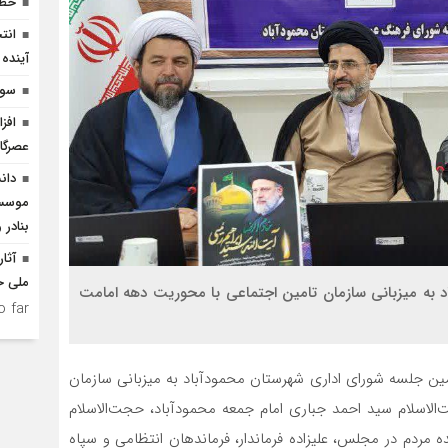
خطر
انت
آینده 
سوگ
افز
عصرگاه
دان
موسسا
بنادر 
آثا
ملی ح
ه میزبانی سازمان تامین اجتماعی با محوریت دهه امامت
 far.
صبح امروز پنجشنبه 17 خردادماه دومین جلسه شورای اداری شهرستان محمودآباد به میزبانی سازمان
الاسلام سید احمد جباری امام جمعه محمودآباد، حجت‌الاسلام
ده مردم در مجلس، علیزاده فرماندار، فرماندهان انتظامی و سپاه