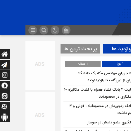
بازدید ها
پر بحث ترین ها
1 روز
1 هفته
شجویان مهندسی مکانیک دانشگاه
ان از نيروگاه نکا بازديدكردند
فعالیت 2 بانک نشاء همراه با کشت مکانیزه 10
کتاری در محمودآباد
تصادف زنجیره‌ای در محمودآباد ۱ فوتی و ۳
م داشت
گیری عضو داعش در جویبار