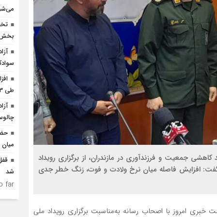
می‌شو
بخش ک
سوادک
افز
طی ۳ ماه امسال
چالو
حضو
میان د
 کاهشی جمعیت و فرزندآوری در مازندران، از برگزاری رویداد
بر داد و گفت: افزایش فاصله میان نرخ ولادت و فوت، زنگ خطر جدی
شد
 far.
بری امروز با اصحاب رسانه به‌مناسبت برگزاری رویداد ملی