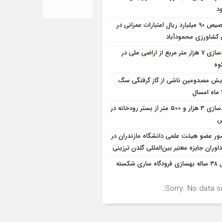
د
تخصیص 90 میلیارد ریال اعتبارات عمرانی در
شاورزی محمودآباد
آزادسازی 7 هزار متر مربع از اراضی ملی در
وه
ایش مصدومین ناشی از گاز گرفتگی سگ
آزادسازی 3 هزار و 500 متر از بستر رودخانه در
س
ر عضو هیئت علمی دانشگاه مازندران در
اوران جایزه معتبر بین‌المللی گلدن ترزینی
قفل ۳۸ ساله بهسازی فرودگاه ساری شکسته
Sorry. No data so