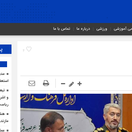
می آموزشی
ورزشی
درباره ما
تماس با ما
پر
4
مدی
استعف
تبع
و اشرا
ریاس
هشد
مازندر
عمل