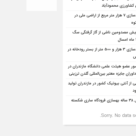
شاورزی محمودآباد
آزادسازی 7 هزار متر مربع از اراضی ملی در
وه
ایش مصدومین ناشی از گاز گرفتگی سگ
آزادسازی 3 هزار و 500 متر از بستر رودخانه در
س
ر عضو هیئت علمی دانشگاه مازندران در
اوران جایزه معتبر بین‌المللی گلدن ترزینی
ی از آنتی بیوتیک کشور در مازندران تولید
د
قفل ۳۸ ساله بهسازی فرودگاه ساری شکسته
Sorry. No data so