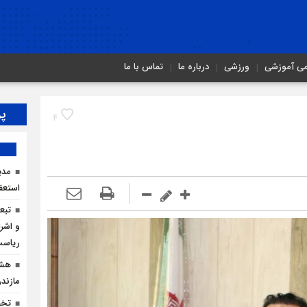
می آموزشی
ورزشی
درباره ما
تماس با ما
پر
4
مدی
استعف
تبع
و اشرا
ریاس
هشد
مازندر