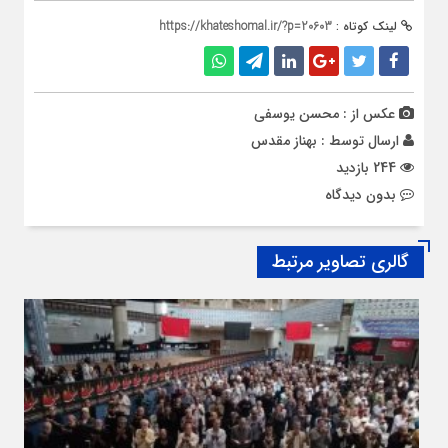
لینک کوتاه :
https://khateshomal.ir/?p=20603
عکس از : محسن یوسفی
ارسال توسط :
بهناز مقدس
244 بازدید
بدون دیدگاه
گالری تصاویر مرتبط