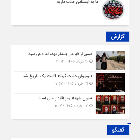
ما به ایستادن عادت داریم
گزارش
مسیر از قدِ من بلندتر بود، اما دلم رسید
16 مرداد 1405 - 12:04
«نوجوان دشت کربلا» قامت یک تاریخ شد
31 خرداد 1405 - 7:57
«خون شهدا» رمز اقتدار ملی است
23 خرداد 1405 - 10:17
گفتگو