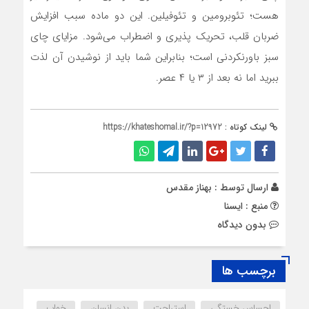
هست؛ تئوبرومین و تئوفیلین. این دو ماده سبب افزایش
ضربان قلب، تحریک پذیری و اضطراب می‌شود. مزایای چای
سبز باورنکردنی است؛ بنابراین شما باید از نوشیدن آن لذت
ببرید اما نه بعد از ۳ یا ۴ عصر.
لینک کوتاه :
https://khateshomal.ir/?p=12972
ارسال توسط :
بهناز مقدس
منبع : ایسنا
بدون دیدگاه
برچسب ها
احساس خستگی
استراحت
بدن انسان
خواب