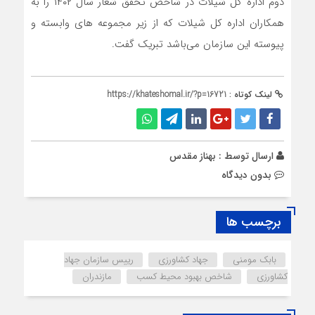
دوم اداره کل شیلات در شاخص تحقق شعار سال ۱۴۰۲ را به
همکاران اداره کل شیلات که از زیر مجموعه های وابسته و
پیوسته این سازمان می‌باشد تبریک گفت.
لینک کوتاه :
https://khateshomal.ir/?p=16721
ارسال توسط :
بهناز مقدس
بدون دیدگاه
برچسب ها
بابک مومنی
جهاد کشاورزی
رییس سازمان جهاد
کشاورزی
شاخص بهبود محیط کسب
مازندران