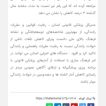
مراجعه کرده اند که این رقم نیز نسبت به مدت مشابه سال
گذشته 3 درصد کاهش را نشان می دهد.
مدیرکل پزشکی قانونی استان ، رعایت قوانین و مقررات
رانندگی، از مهم‌ترین شاخصه‌‌های توسعه‌یافتگی و نشانه
فرهنگ بالای ملی دانست وبرای کاهش تلفات ناشی از
حوادث رانندگی نسبت به رعایت مقررات راهنمایی و رانندگی
تاکید کرد و افزود : دستگاه هاي اجرايي استان مي توانند در
امر فرهنگ سازي با استفاده از آمارهاي پزشكي قانوني با
برنامه ريزي پيشگيرانه و ارتقاي آگاهي عمومي مردم در
راستاي كاهش آمار كشته ها و مصدومين در حوادث رانندگي
موثر باشند.
لینک کوتاه :
https://khateshomal.ir/?p=17206