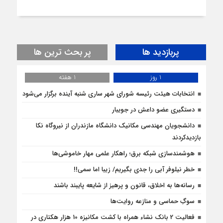
پربازدید ها
پر بحث ترین ها
1 روز
1 هفته
انتخابات هیئت رئیسه شورای شهر ساری شنبه آینده برگزار می‌شود
دستگیری عضو داعش در جویبار
دانشجویان مهندسی مکانیک دانشگاه مازندران از نيروگاه نکا
بازديدكردند
هوشمندسازی شبکه برق؛ راهکار علمی مهار خاموشی‌ها
خطر نیلوفر آبی را جدی بگیریم/ زیبا اما سمی!!
رسانه‌ها به اخلاق، قانون و پرهیز از شایعه پایبند باشند
سوگِ حماسی و منازعه روایت‌ها
فعالیت 2 بانک نشاء همراه با کشت مکانیزه 10 هزار هکتاری در