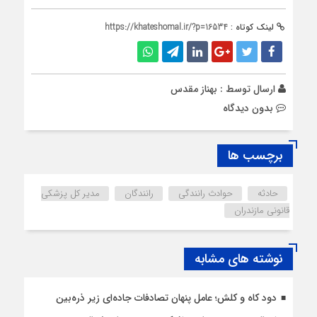
لینک کوتاه :
https://khateshomal.ir/?p=16534
ارسال توسط :
بهناز مقدس
بدون دیدگاه
برچسب ها
حادثه
حوادث رانندگی
رانندگان
مدیر کل پزشکی
قانونی مازندران
نوشته های مشابه
دود کاه و کلش؛ عامل پنهان تصادفات جاده‌ای زیر ذره‌بین