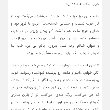
خیلی شکسته شده بود.
مدام حین پچ پچ کردنش با مادر میشنیدم می‌گفت اوضاع
کار خوب نیست و حسابی خسته‌ست. مردی با غرور بود و
خدایی هیچ وقت هم نذاشت کم بودن چیزی رو تو خونه
احساس کنیم. بهار بهار بهار … آهای بهار خوابی … یهو از حال
و هوای خیالم پرت شدم بیرون. جانم بی بی. خب بیا
صبحونه بخور مگه نباید بریم مدرسه؟ از جام پریدم.
شنیدن اسم مدرسه دوباره باعث تپش قلبم شد. دویدم سمت
اتاق خوابم. مانتو و مقنعه رو پوشیده نپوشیده رسوندم خودم
رو به سفره صبحانه. دختر چه خبره انگار نه انگار که 16 سالشه
هنوز رفتارهای کودکانه داری. این صدای غر زدن‌های مادر بود
که هی می‌گفت بزرگ شدی. می‌گفت تو از باران بدتری
(خواهرزاده‌ام). باران شیطون دقیقا به خودم رفته بود پر
انرژی. منم عاشقش بودم چون برام خاطرات کودکی‌ام رو زنده