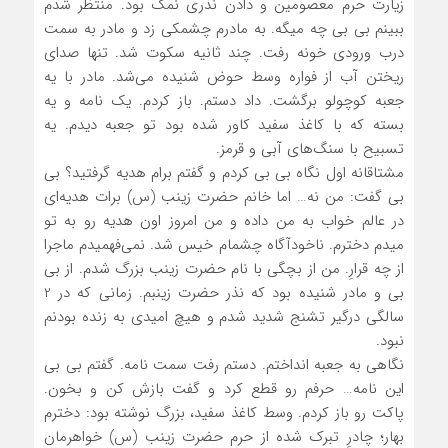
زیارت حرم معصومین و دادن نذری نمک بود. منتظر شدم
ببینم بی بی چه میگه. به مادرم چشمکی زد و مادر به سمت
درب ورودی خونه رفت. چند ثانیه سکوت شد. تنها صدای
ریختن آب از فواره وسط حوض شنیده می‌شد. مادر با یه
جعبه کوچولو برگشت. داد دستم. باز کردم. یک نامه و یه
بسته که با کاغذ سفید کاور شده بود تو جعبه دیدم. یه
تسبیح با سنگ‌های آبی و قرمز.
مشتاقانه اول نگاه بی بی کردم و گفتم برام هدیه گرفتید؟ بی
بی گفت: من نه… اما خانم حضرت زینب (س) برات هدیه‌ای
در عالم خواب به من داده و من امروز اون هدیه رو به تو
میدم دخترم. ناخودآگاه چشمام خیس شد. نمی‌فهمیدم ماجرا
از چه قرارِ. من از بچگی با نام حضرت زینب بزرگ شدم. از بی
بی و مادر شنیده بود که نذر حضرت زینبم. زمانی که در 2
سالگی درگیر تشنج شدید شدم و هیچ امیدی به زنده بودنم
نبود.
نگاهی به جعبه انداختم. دستم رفت سمت نامه. گفتم بی بی
این نامه… حرفم رو قطع کرد و گفت بازش کن و بخون.
پاکت رو باز کردم. وسط کاغذ سفید، بزرگ نوشته بود: دخترم
بهار؛ چادرِ تبرک شده از حرم حضرت زینب (س) خواهرمان