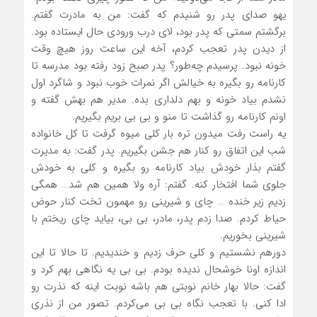
یهو صدای پدر رو شنیدم که گفت: من به مادرت گفتم.
برگشتم سمتی که پدر بود، لای درب ورودی حال ایستاده بود.
از دیدن پدر تعجب کردم، آخه این ساعت روز هیچ وقت
خونه نبود. پرسیدم چه‌طور؟ پدر صبح زود رفته بود مدرسه تا
کارنامه رو بگیره به خیالش اگر نمرات خوب نبود و شاگرد اول
نشدم بیاد خونه و بهم دلداری بده. مدیر هم بهش گفته و
اونم کارنامه رو گذاشت تا منو و بی بی بریم بگیریم.
یه راست رفت میدون تره بار کلی میوه گرفت تا کل خانواده
شب این اتفاق رو کنار هم جشن بگیریم. پدر گفت: به مدیرت
گفتم بذار خودش بیاد کارنامه رو بگیره و کلی به خودش
جلوی شما افتخار کنه. گفتم: آره ولا همین هم شد… همگی
زدیم زیر خنده … چای و شیرینی رو مهمون تخت کنار حوض
حیاط کردم. صدا زدم پدر، مادر، بی بی، بیاید چای ریختم با
شیرینی بخوریم.
دورهم نشستیم و کلی حرف زدیم و خندیدیم. تا حالا تا این
اندازه اونا خوشحال ندیده بودم. بی بی یه نگاهی بهم کرد و
گفت: حالا بهار خانم نوبتی هم باشه نوبت اینه که نذرت رو
ادا کنی. با تعجب نگاه بی بی می‌کردم. تصور من از نذری