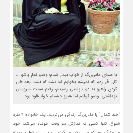
با صدای مادربزرگ از خواب بیدار شدم؛ وقتِ نمازِ پاشو ...
کلی غُر زدم که نمیشه بخوابم اما نشد که نشد؛ بعد طی
کردن راهرو به درب پشتی رسیدم، رفتم سمت سرویس
بهداشتی. وضو گرفتم اما هنوز چشمام خواب‌آلود بود.
“خط شمال” با مادربزرگ زندگی می‌کردیم، یک خانواده ۹ نفره
شلوغ. تنها کسی که نمازش سر وقت خونده می‌شد، خود
مادربزرگ بود که من بهش می‌گفتم بی بی… ته تغاری خونه