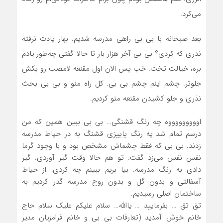
می‌کرد.
بعد صبحانه با بی بی راهی مدرسه شدیم. بهار یادت نرفته
نذری که کردی؟ بی بی آخر هزار بار تا حالا گفتی چه‌طور یادم
بره، خیالت تخت. خب پس الان اول مقنعه لامصب رو بکش
جلوتر. چشم اینم چشم بی بی. کل راه منو و بی بی بحث
نذری و جلو کشیدن مقنعه منو کردیم.
اوووووووووه چه رنگ قشنگی… بی بی ببین همین که من
درسم تمام شد یه رنگ پاییزی قشنگ به در حیاط مدرسه
زدند. بی بی که فقط چشماش مشخص بود و با وجود گرما
نفس نفس می‌زد گفت: تو هم حالا وقت گیر آوردی. گیر
دادی به رنگ مدرسه. بیا بریم ببینم چه کردی! از حیاط
آسفالتی و بدون گل و بدون روح مدرسه گذر کردیم به
ساختمان اصلی رسیدیم.
تق تق … بفرمایید … یاالله… سلام علیکم علیک سلام حاج
خانم خوش آمدید (تعارفات بی بی و خانم فرامزیان مدیر