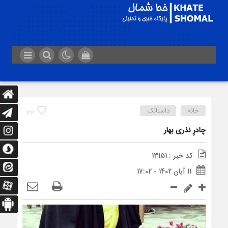
خانه
داستانک
33
چادرِ نذری بهار
کد خبر : 13151
11 آبان 1402 - 17:02