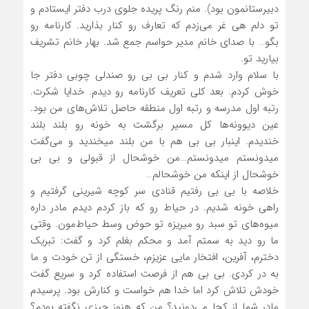
دبیرستانمون بود). منم رنگ پریده جلوی درب دفتر ایستادم و
تو دلم هی غر می‌زدم که تعارف رو کنار بذارید. کارنامه رو
بگو… با صدای خانم مدیر حواسم جمع شد. بهار خانم تشریف
بیارید تو.
با سلام وارد شدم و کنار بی بی رو صندلی چوبی دفتر جا
خوش کردم. بعد کلی تعریف کارنامه رو دیدم. خدایا شکرت.
رتبه اول مدرسه و رتبه اول منطقه حاصل تلاش‌های من بود.
عین دیوونه‌ها کل مسیر برگشت به خونه رو بلند بلند
خندیدم. اینبار بی بی هم با من بلند میخندید و می‌گفت
میدونستم میدونستم…من خوشحال از قبولی و بی بی
خوشحال از اینکه من خوشحالم…
خلاصه با بی بی رفتیم قنادی سر کوچه شیرینی گرفتیم و
راهی خونه شدیم. در حیاط رو که باز کردم دیدم مادر داره
میوه‌های تو سبد رو میریزه تو حوض وسط حیاط‌مون. وقتی
ما رو دید به سمتم آمد و محکم بغلم کرد و گفت: تبریک
دخترم، آفرین، افتخار مایی عزیزم، خستگی از تن خودت و ما
به در کردی. بی بی هم از فرصت استفاده کرد و سریع گفت
خودش تلاش کرد اما خدا هم خواست و کنارش بود. پرسیدم
مادر شما از کجا می‌دونید؟ من که هنوز چیزی نگفته بودم؟