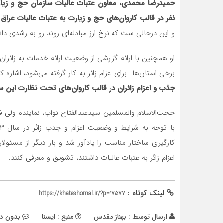
حمیدرضا محمدی، معاون عتبات عالیات سازمان حج و زیا
نفر در قالب کاروان‌های حج و زیارت به عتبات عالیات عراق 
و این درحالی ست که نرخ ارز مبادله‌ای روند رو به رشدی داش
او همچنین با ارائه گزارشی از وضعیت ارائه خدمات به زائرا
برخی استان‌ها برای اعزام زائر به کار گرفته می‌شود، اشاره 
جذب و اعزام زائران در قالب کاروان‌های تحت نظارت این 
حجت‌الاسلام والمسلمین سیدعبدالفتاح نواب، نماینده ولی فقی
کارگیری ساختار مناسب را یادآور شد و بار دیگر از مسئول
اعزام زائر به عتبات عالیات داشتند، تشویق و معرفی کنند.
لینک کوتاه :
https://khateshomal.ir/?p=17577
ارسال توسط :
بهناز مقدس
منبع : ایسنا
بدون دی