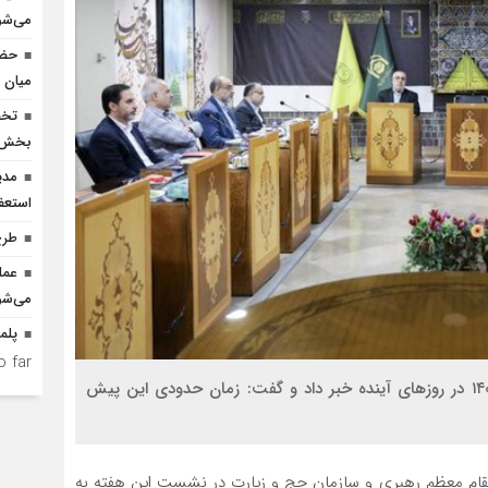
می‌شو
حضو
میان د
بخش ک
مدی
استعف
طرح
عمل
می‌شو
پلمپ 11 واحد صنفی
 far.
رییس سازمان حج و زیارت از پیش ثبت‌نام سفر حج ۱۴۰۴ در روزهای آینده خبر داد و گفت: زمان حدودی این پیش‌
مقام معظم رهبری و سازمان حج و زیارت در نشست این هفته به