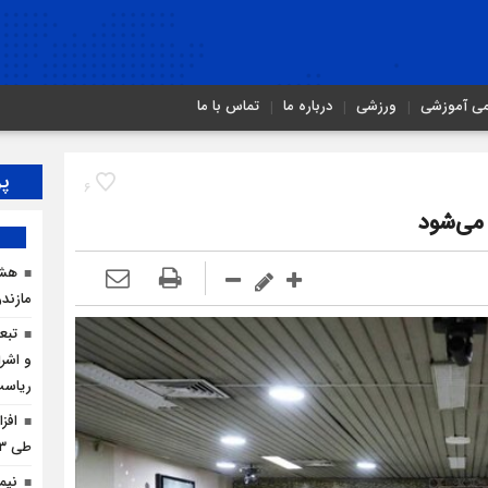
می آموزشی
ورزشی
درباره ما
تماس با ما
پر
6
هشد
مازندر
تبع
و اشرا
ریاس
افز
طی ۳ ماه امسال
نیم