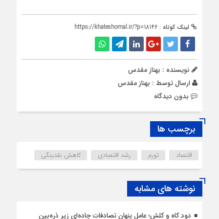
لینک کوتاه :
https://khateshomal.ir/?p=18146
نویسنده : بهناز مقدس
ارسال توسط :
بهناز مقدس
بدون دیدگاه
برچسب ها
اقتصاد
تورم
رشد اقتصادی
کاهش نقدینگی
نوشته های مشابه
دود کاه و کلش؛ عامل پنهان تصادفات جاده‌ای زیر ذره‌بین