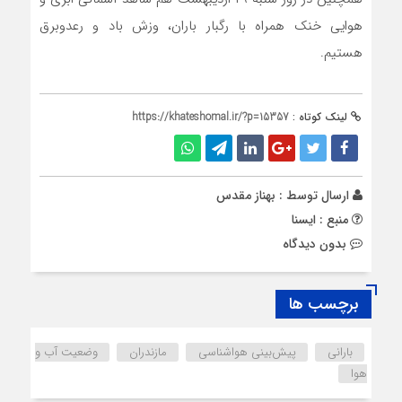
هوایی خنک همراه با رگبار باران، وزش باد و رعدوبرق
هستیم.
لینک کوتاه :
https://khateshomal.ir/?p=15357
ارسال توسط :
بهناز مقدس
منبع : ایسنا
بدون دیدگاه
برچسب ها
بارانی
پیش‌بینی هواشناسی
مازندران
وضعیت آب و
هوا