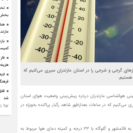
بخش ک
هشد
مازندر
باز
کمیسی
فاز 
هزینه ۲۵۰ میلیارد ریالی احداث
های گرجی و شرجی را در استان مازندران سپری می‌کنیم‌ که
لای
ت هستیم.
فرهنگ
ی هواشناسی مازندران درباره پیش‌بینی وضعیت هوای استان
شد
می‌کنیم‌ که در ساعات بعدازظهر شاهد رگبار پراکنده به‌ویژه در
 far.
وی افزود: بیشینه دمای هوا طی ۲۴ ساعت گذشته مربوط به قائمشهر و گلوگاه با ۳۳ درجه و کمینه دمای هوا مربوط به