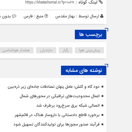
لینک کوتاه :
https://khateshomal.ir/?p=10619
ارسال توسط :
بهناز مقدس
منبع : فارس
بدون د
برچسب ها
پیش‌بینی هوا
رگبار
مازندران
هشدار هواشناسی
نوشته های مشابه
دود کاه و کلش؛ عامل پنهان تصادفات جاده‌ای زیر ذره‌بین
اعمال محدودیت‌‌های ترافیکی در محورهای شمال
اتصالی شبکه برق سرخ‌رود برطرف شد
برخورد قاطع دادستانی با داروساز هتاک در قائم‌شهر
فرآیند صدور مجوزها برای تولیدکنندگان تسهیل شود