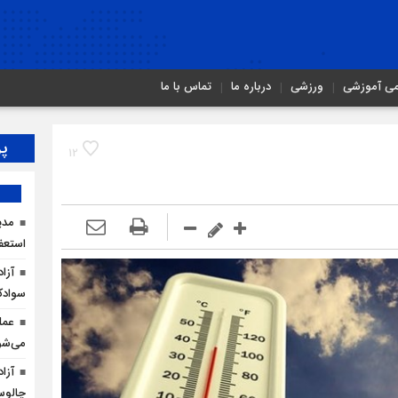
می آموزشی
ورزشی
درباره ما
تماس با ما
پر
12
مدی
استعف
سوادک
عمل
می‌شو
چالو