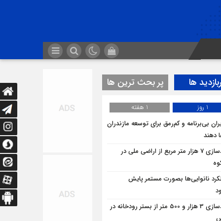
بازدید ها
پر بحث ترین ها
1 روز
1 هفته
ران بی‌برنامه و کم‌رمق برای توسعه مازندران
ا دهند
آزادسازی 7 هزار متر مربع از اراضی ملی در
وه
کرد نانوایی‌ها بصورت مستمر پایش
د
آزادسازی 3 هزار و 500 متر از بستر رودخانه در
س