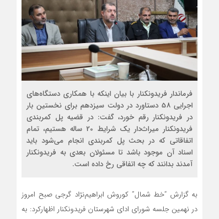
فرماندار فریدونکنار با بیان اینکه با همکاری دستگاه‌های
اجرایی 58 دستاورد در دولت سیزدهم برای نخستین بار
در فریدونکنار رقم خورد، گفت: در قضیه پل کمربندی
فریدونکنار میراث‌دار یک شرایط 20 ساله هستیم، تمام
اتفاقاتی که در بحث پل کمربندی انجام می‌شود باید
اسناد آن موجود باشد تا مسئولان بعدی به فریدونکنار
آمدند بدانند که چه اتفاقی رخ داده است.
به گزارش “خط شمال” کوروش ابراهیم‌نژاد گرجی صبح امروز
در نهمین جلسه شورای ادای شهرستان فریدونکنار اظهارکرد: به