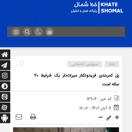
خانه
سرویس اجتماعی
8
پل کمربندی فریدونکنار میراث‌دار یک شرایط 20
ساله است
کد خبر : 13204
11 آبان 1402 - 18:06