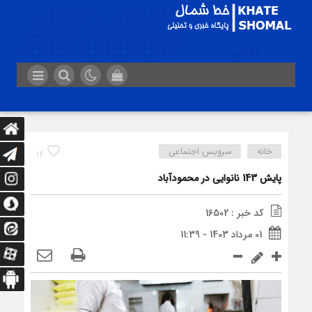
خانه
سرویس اجتماعی
14
پایش 143 نانوایی در محمودآباد
کد خبر : 16502
01 مرداد 1403 - 11:39