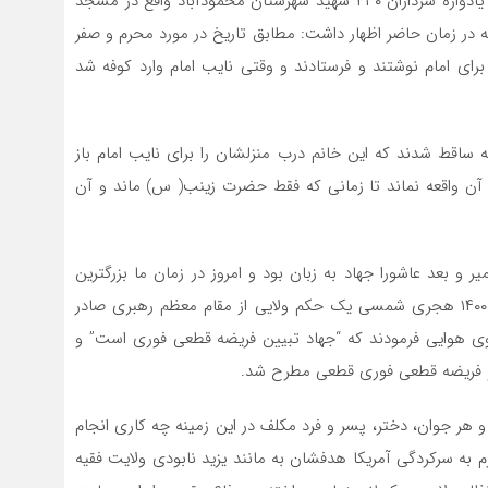
به گزارش “خط شمال” سیدهاشم الحیدری شامگاه شنبه در یادواره سرداران ۴۳۰ شهید شهرستان محمودآباد واقع در مسجد
یه در زمان حاضر اظهار داشت: مطابق تاریخ در مورد محرم و صفر
فاقی افتاد و ۱۷ هزار نامه دعوت برای امام نوشتند و فرستادند و وقتی نایب امام وارد کوفه شد
 ساقط شدند که این خانم درب منزلشان را برای نایب امام باز
ز آن واقعه نماند تا زمانی که فقط حضرت زینب( س) ماند و آن
ر و بعد عاشورا جهاد به زبان بود و امروز در زمان ما بزرگترین
امتحان جهاد تبیین است، عنوان کرد: در نوزده بهمن سال ۱۴۰۰ هجری شمسی یک حکم ولایی از مقام معظم رهبری صادر
وی هوایی فرمودند که “جهاد تبیین فریضه قطعی فوری است” و
م و فریضه قطعی فوری قطعی مطرح شد.
و هر جوان، دختر، پسر و فرد مکلف در این زمینه چه کاری انجام
 به سرکردگی آمریکا هدفشان به مانند یزید نابودی ولایت فقیه