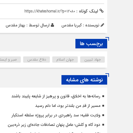
لینک کوتاه :
https://khateshomal.ir/?p=12080
نویسنده : کبریا مقدس
ارسال توسط :
بهناز مقدس
برچسب ها
جهاد تبیین
جهان اسلام
دفاع مقدس
صبر و ایست
نوشته های مشابه
رسانه‌ها به اخلاق، قانون و پرهیز از شایعه پایبند باشند
مسیر از قدِ من بلندتر بود، اما دلم رسید
ولایت فقیه؛ سد راهبردی در برابر پروژه سلطه استکبار
دود کاه و کلش؛ عامل پنهان تصادفات جاده‌ای زیر ذره‌بین