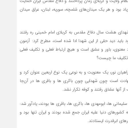
، نظام ولایت و کربلای زمان پرداختند و دفاع مقدس ایران حمایت
زیاد بود و هر یک میدان‌های شلمچه، سوریه، لبنان، عراق میدان
هر یک از این شهدای هشت سال دفاع مقدس به کربلای امام خمینی ره رفتند
شود باید دید حقی از این شهدا ادا شده است، مطرح کرد: آزمون
د معنوی، باور و عشق است و هیچ ارتباط فعلی و تکلیف فعلی
 تکلیف ما چیست؟
 راهیان نور، یک معنویت و به نوعی یک نوع اربعین عنوان کرد و
دت است چون شهدایی چون باکری ها و باقری ها در آن‌جا
از آنها عشاق رفتند و کوفه تکرار نشد.
لیمانی ها، ابومهدی ها، باکری ها، باقری ها بودند، یادآور شد:
شورهای دنیا علیه ایران جمع شده بودند و ایران تنها بود و
های ابرقدرت ایستادند.