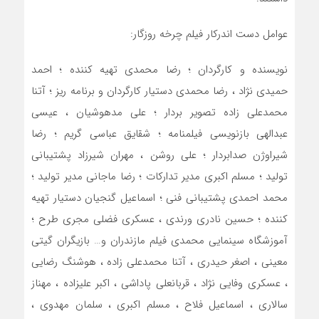
عوامل دست اندرکار فیلم چرخه روزگار:
نویسنده و کارگردان ؛ رضا محمدی تهیه کننده ؛ احمد
حمیدی نژاد ، رضا محمدی دستیار کارگردان و برنامه ریز ؛ آتنا
محمدعلی زاده تصویر بردار ؛ علی مدهوشیان ، عیسی
عبدالهی بازنویسی فیلمنامه ؛ شقايق عباسی گریم ؛ رضا
شیراوژن صدابردار ؛ علی روشن ، مهران شیرزاد پشتیبانی
تولید ؛ مسلم اکبری مدیر تدارکات ؛ رضا ماجانی مدیر تولید ؛
محمد احمدی پشتیبانی فنی ؛ اسماعیل گنجیان دستیار تهیه
کننده ؛ حسین نادری ورندی ، عسکری فضلی مجری طرح ؛
آموزشگاه سینمایی محمدی فیلم مازندران و… بازیگران گیتی
معینی ، اصغر حیدری ، آتنا محمدعلی زاده ، هوشنگ رضایی
، عسکری وفایی نژاد ، قربانعلی پاداشی ، اکبر علیزاده ، مهناز
سالاری ، اسماعیل فلاح ، مسلم اکبری ، سلمان مهدوی ،