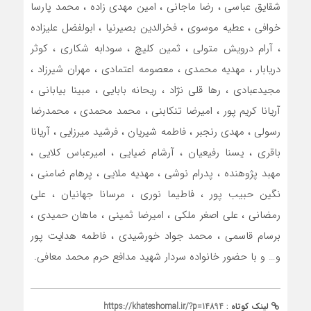
شقایق عباسی ، رضا ماجانی ، امین مهدی زاده ، محمد پارسا
خوافی ، عطیه موسوی ، فخرالدین بصیرنیا ، ابولفضل علیزاده
، آرام درویش متولی ، ثمین کلیچ ، سودابه شکاری ، کوثر
دریابار ، مهدیه محمدی ، معصومه اعتمادی ، مهران شیرزاد ،
مجیدعبادی ، رها قلی نژاد ، ریحانه بابایی ، مبینا بیابانی ،
آریانا کریم پور ، امیرضا تنکابنی ، محمد محمدی ، محمدرضا
رسولی ، مهدی رنجبر ، فاطمه شیریان ، فرشید میرزایی ، آریانا
باقری ، یسنا رفیعیان ، آرشام ضیایی ، امیرعباس کلایی ،
مهبد پژوهنده ، پدرام نوشی ، مهدیه ملایی ، پرهام ضامنی ،
نگین حبیب پور ، فاطیما نوری ، مرسانا جهانیان ، علی
رمضانی ، علی اصغر ملکی ، امیرضا ثمینی ، ماهان حمیدی ،
برسام قاسمی ، محمد جواد خورشیدی ، فاطمه هدایت پور
و… و با حضور خانواده سردار شهید مدافع حرم محمد معافی.
لینک کوتاه :
https://khateshomal.ir/?p=14894