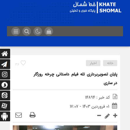
خانه
اخبار
36
پایان تصویربرداری تله فیلم داستانی چرخه روزگار
در ساری
کد خبر : 14894
01 فروردین 1403 - 17:07