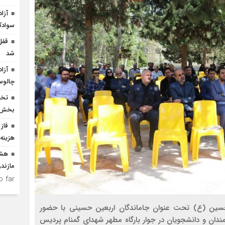
سوادک
شد
چالو
بخش ک
فاز 
هزینه ۲۵۰ میلیارد ریالی احداث
هشد
مازندر
 far.
الحسین (ع) تحت عنوان جاماندگان اربعین حسینی با حضور
دان و دانشجویان در جوار بارگاه مطهر شهدای گمنام پردیس