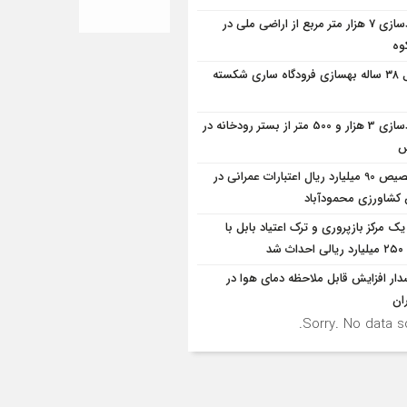
آزادسازی 7 هزار متر مربع از اراضی ملی در
وه
قفل ۳۸ ساله بهسازی فرودگاه ساری شکسته
آزادسازی 3 هزار و 500 متر از بستر رودخانه در
س
تخصیص 90 میلیارد ریال اعتبارات عمرانی در
شاورزی محمودآباد
یک مرکز بازپروری و ترک اعتیاد بابل با
 شد
ار افزایش قابل ملاحظه دمای هوا در
ان
Sorry. No data so