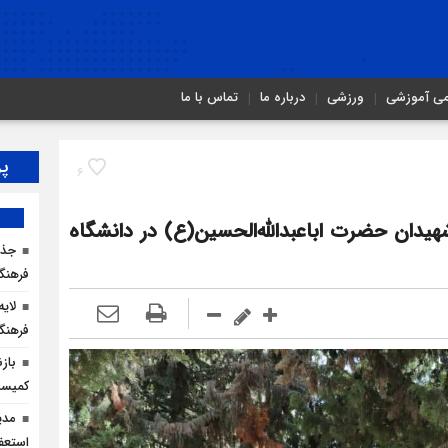
می آموزشی
ورزشی
درباره ما
تماس با ما
پر
6
شهیدان حضرت اباعبدالله‌الحسین(ع) در دانشگاه
جذب
فرهنگ
لای
فرهنگ
باز
کمیسی
مدی
استعف