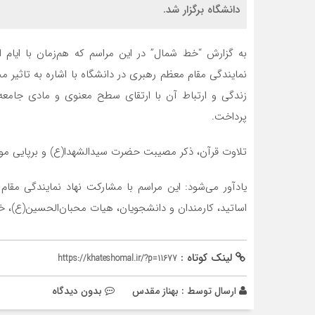
دانشگاه برگزار شد.
به گزارش “خط شمال”
در این مراسم که هم‌زمان با ایام
نمایندگی مقام معظم رهبری در دانشگاه با اشاره به تاثیر م
زندگی و ارتباط آن با ارتقای سطح معنوی و مادی جامعه، 
پرداخت
.
تلاوت قرآن، ذکر مصیبت حضرت سیدالشهدا(ع) و برپایی موکب 
یادآور می‌شود: این مراسم با مشارکت نهاد نمایندگی مق
اساتید، کارمندان و دانشجویان، هیات محبان‌الحسین(ع)، خا
لینک کوتاه :
https://khateshomal.ir/?p=11677
ارسال توسط :
بهناز مقدس
بدون دیدگاه