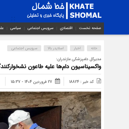
صفحه نخست
اقتصادی
سرویس اجتماعی
سیاسی
عل
خانه
اخبار
اسلایدر بالا
سرویس اجتماعی
مدیرکل دامپزشکی مازندران:
واکسیناسیون دام‌ها علیه طاعون نشخوارکنندگا
کد خبر : 18824
27 فروردین 1404 - 15:37