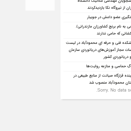
شجویان مهندسی مکانیک دانشگاه
ان از نيروگاه نکا بازديدكردند
گیری عضو داعش در جویبار
ی به نام برنج کشاورزان مازندرانی/
شانی که حامی ندارند
شکده فنی و حرفه ای محمودآباد در لیست
ت مجاز آموزش‌های دریانوردی سازمان
و دریانوردی کشور
ِ حماسی و منازعه روایت‌ها
ینده قرارگاه صیانت از منابع طبیعی در
ان محمودآباد منصوب شد
Sorry. No data so