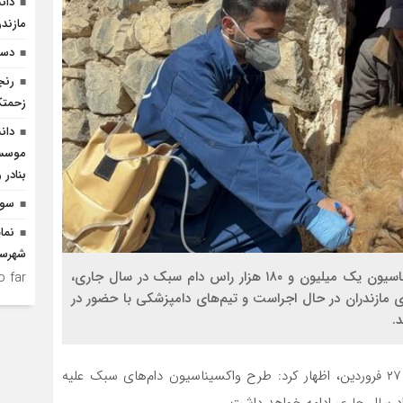
دان
مازندر
دست
رنج
زحمتک
دان
موسسا
بنادر 
سوگ
نما
شهرست
مدیرکل دامپزشکی مازندران با اشاره به پیش‌بینی واکسیناسیون یک میلیون و ۱۸۰ هزار راس دام سبک در سال جاری،
 far.
ی مازندران در حال اجراست و تیم‌های دامپزشکی با حضور در
.
به گزارش خط شمال ؛ دکتر حمزه اقاپور کاظمی چهارشنبه ۲۷ فروردین، اظهار کرد: طرح واکسیناسیون دام‌های سبک علیه