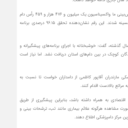
وی با ارائه آمار سال گذشته، تصریح کرد: در سال ۱۴۰۳، پیش‌بینی ما واکسیناسیون یک میلیون و ۴۷۶ هزار و ۴۵۹ رأس دام
بود که در نهایت یک میلیون و ۴۱۹ هزار و ۶۱۳ رأس واکسینه شدند. این رقم نشان‌دهنده تحقق ۹۶.۱۵ درصدی برنامه
ال گذشته، گفت: خوشبختانه با اجرای برنامه‌های پیشگیرانه و
گان کوچک در بین دام‌های استان دریافت نشد. اما نیاز است
شکی مازندران آقاپور کاظمی از دامداران خواست تا نسبت به
 مراتع بالادست اقدام کنند.
ماری PPR می‌تواند خسارات اقتصادی به همراه داشته باشد، بنابراین پیشگیری از طریق
صورت مشاهده هرگونه علائم بیماری مانند تب، ترشحات بینی و
رین مرکز دامپزشکی اطلاع دهند.