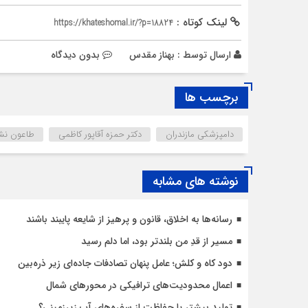
لینک کوتاه :
https://khateshomal.ir/?p=18824
ارسال توسط :
بهناز مقدس
بدون دیدگاه
برچسب ها
دامپزشکی مازندران
دکتر حمزه آقاپور کاظمی
طاعون نشخ
نوشته های مشابه
رسانه‌ها به اخلاق، قانون و پرهیز از شایعه پایبند باشند
مسیر از قدِ من بلندتر بود، اما دلم رسید
دود کاه و کلش؛ عامل پنهان تصادفات جاده‌ای زیر ذره‌بین
اعمال محدودیت‌‌های ترافیکی در محورهای شمال
تولید بیشتر یا حفاظت از سفره‌های آب زیرزمینی؟