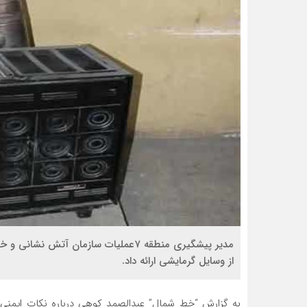
مدیر پیشگیری منطقه ۷عملیات سازمان آت
از وسایل گرمایشی ارائه داد.
به گزارش “خط شمال” عبدالصمد کوهی درباره نکات ایمنی اس