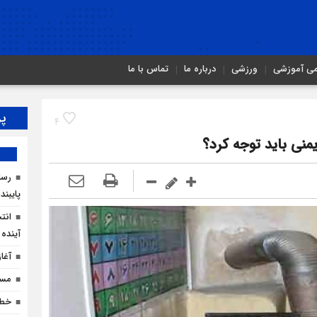
می آموزشی
ورزشی
درباره ما
تماس با ما
پر
4
نی باید توجه کرد؟
رسان
پایبند
انت
آینده 
آغا
مسیر
خطر