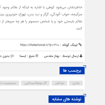
خاطرنشان می‌شود کوهی با اشاره به اینکه از علائم وجود
سرگیجه، خواب آلودگی، گزگز و درد بدن، تهوع، خونریزی ب
علائم بایستی خود و یا شخص مسموم را هر چه سریعتر از محل
کنید.
لینک کوتاه :
https://khateshomal.ir/?p=13110
ارسال توسط :
بهناز مقدس
منبع : ایسنا
بدون دی
برچسب ها
بخاری
دودکش
گاز مونواکسیدکربن
مسمومیت با م
نوشته های مشابه