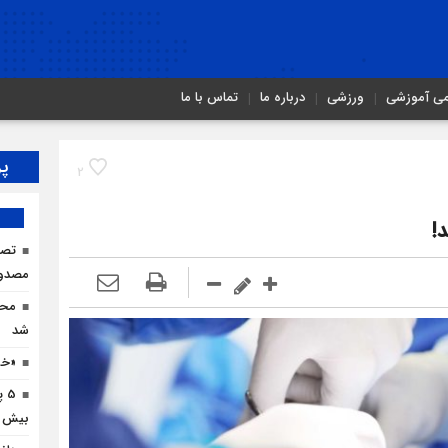
می آموزشی
ورزشی
درباره ما
تماس با ما
پر
2
!
مصدو
محم
شد
«خو
5 
بیش از 3 هزار میلیارد افتتاح 