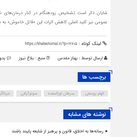
شایان ذکر است تشخیص زودهنگام در کنار درمان‌های نوین
عمومی نیز کلید اصلی کاهش اثرات این «قاتل خاموش» به شم
لینک کوتاه :
https://khateshomal.ir/?p=19705
ارسال توسط :
بهناز مقدس
منبع : بلاغ نیوز
بدو
برچسب ها
الهام یوسفی
سرطان لوزالمعده
سونوگرافی
غربالگ
نوشته های مشابه
رسانه‌ها به اخلاق، قانون و پرهیز از شایعه پایبند باشند