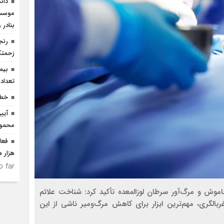
دان
موسسا
بنادر 
رنج
زحمتک
تعداد بست
خطر
آیی
محمودآ
هزار ه
 far.
وش و مرگ‌آور سرطان لوزالمعده تأکید کرد: شناخت علائم
ربالگری، مهم‌ترین ابزار برای کاهش مرگ‌ومیر ناشی از این