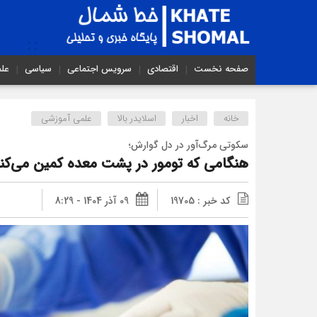
صفحه نخست
اقتصادی
سرویس اجتماعی
سیاسی
عل
خانه
اخبار
اسلایدر بالا
علمی آموزشی
سکوتی مرگ‌آور در دل گوارش؛
هنگامی که تومور در پشت معده کمین می‌کند
کد خبر : 19705
09 آذر 1404 - 8:29