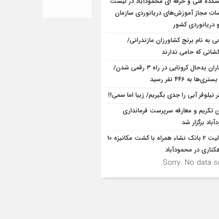
شکده فنی و حرفه ای محمودآباد در لیست
ت مجاز آموزش‌های دریانوردی سازمان
و دریانوردی کشور
ی به نام برنج کشاورزان مازندرانی/
شانی که حامی ندارند
بیماران بدحال کرونایی در راه ۳ رقمی شدن/
ری‌ها به ۴۴۶ نفر رسید
 نیلوفر آبی را جدی بگیریم/ زیبا اما سمی!!
ن تکریم و معارفه سرپرست فرمانداری
باد برگزار شد
فعالیت 2 بانک نشاء همراه با کشت مکانیزه 10
کتاری در محمودآباد
Sorry. No data so