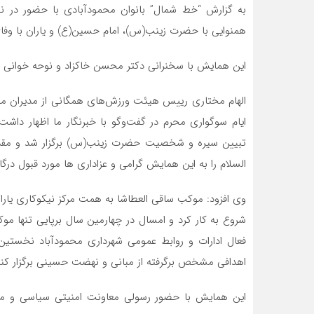
به گزارش “خط شمال” بانوان محمودآبادی با حضور در 
همنوایی با حضرت زینب(س)، امام حسین(ع) و یاران با وفا
این همایش با سخنرانی دکتر محسن خاکزاد و نوحه خوانی و
الهام مختاری رییس هیئت ورزش‌های همگانی از مدیران 
ایام سوگواری محرم در گفت‌وگو با خبرنگار ما اظهار داش
تبیین سیره و شخصیت حضرت زینب(س) برگزار شد و مقدم
السلام را به این همایش گرامی و عزاداری ها مورد قبول درگاه
وی افزود: موکب ساقی‌ العطاشا به همت مرکز نیکوکاری یا
شروع به کار کرد و امسال در چهارمین سال برپایی تنها مو
فعال ادارات و روابط عمومی شهرداری محمودآباد نخستین 
اهدافی مشخص برگرفته از مبانی و نهضت حسینی برگزار کنی
این همایش با حضور رسولی معاونت امنیتی سیاسی و محمدز