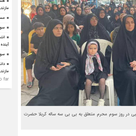
هشد
مازندر
مسیر
سوم
انت
آینده 
سوگ
دان
مازندر
 far.
بی در روز سوم محرم متعلق به بی بی سه ساله کربلا حضرت