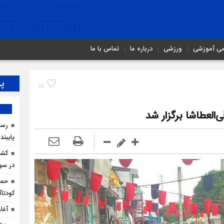
می آموزشی
ورزشی
درباره ما
تماس با ما
پر
15
العطاشا برگزار شد
رسان
پایبند
در سو
حما
کودتاگ
آغا