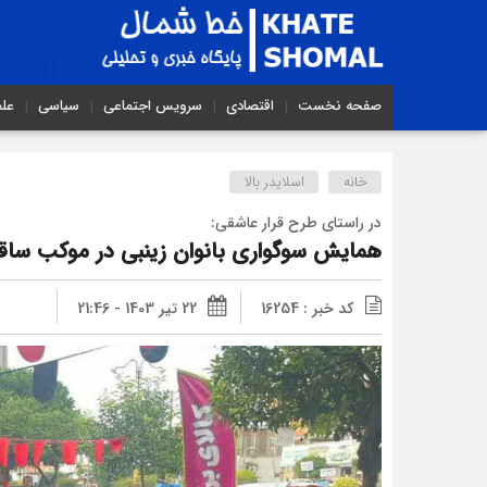
صفحه نخست
اقتصادی
سرویس اجتماعی
سیاسی
عل
خانه
اسلایدر بالا
در راستای طرح قرار عاشقی:
همایش سوگواری بانوان زینبی در موکب ساقی‌‌
کد خبر : 16254
22 تیر 1403 - 21:46