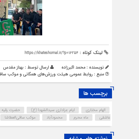
لینک کوتاه :
https://khateshomal.ir/?p=16254
نویسنده : محمد اکبرزاده
ارسال توسط :
بهناز مقدس
منبع : روابط عمومی هیئت ورزش‌های همگانی و موکب ساقی‌
برچسب ها
الهام مختاری
ایام عزاداری سیدالشهدا (ع)
حضرت رقیه سلا
عاشقی
ماه محرم
محمودآباد
موکب ساقی‌‌العطاشا
نوشته های مشابه