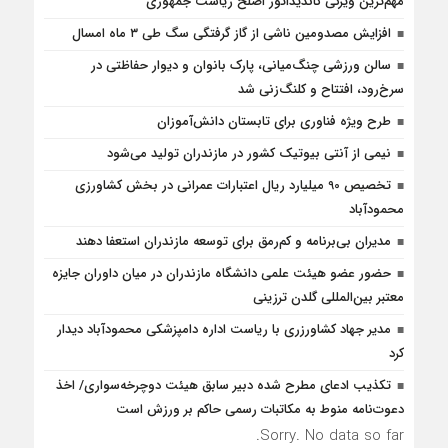
مهم‌ترین ویژگی کاندیداتور اصلح ریاست جمهوری
افزایش مصدومین ناشی از گاز گرفتگی سگ طی ۳ ماه امسال
سالن ورزشی چنگ‌میانی، پارک بانوان و دیوار حفاظتی در
سرخ‌رود، افتتاح و کلنگ‌زنی شد
طرح ویژه فناوری برای تابستان دانش‌آموزان
نیمی از آنتی بیوتیک کشور در مازندران تولید می‌شود
تخصیص 90 میلیارد ریال اعتبارات عمرانی در بخش کشاورزی
محمودآباد
مدیران بی‌برنامه و کم‌رمق برای توسعه مازندران استعفا دهند
حضور عضو هیئت علمی دانشگاه مازندران در میان داوران جایزه
معتبر بین‌المللی گلدن ترزینی
مدیر جهاد کشاورزری با ریاست اداره دامپزشکی محمودآباد دیدار
کرد
تکذیب ادعای مطرح شده دبیر سابق هیئت دوچرخه‌سواری/ اخذ
دعوت‌نامه منوط به مکاتبات رسمی حاکم بر ورزش است
Sorry. No data so far.