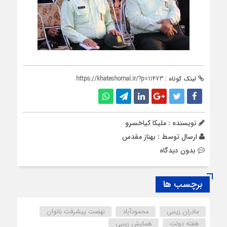
لینک کوتاه :
https://khateshomal.ir/?p=11473
نویسنده : ملیکا کیاخسرو
ارسال توسط :
بهناز مقدس
بدون دیدگاه
برچسب ها
مادران زینبی
محمودآباد
نهضت پیشرفت بانوان
هفته دولت
همایش زینبی