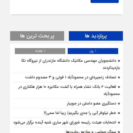
پربازدید ها
پر بحث ترین ها
1 روز
1 هفته
دانشجویان مهندسی مکانیک دانشگاه مازندران از نيروگاه نکا
بازديدكردند
تصادف زنجیره‌ای در محمودآباد ۱ فوتی و ۳ مصدوم داشت
فعالیت 2 بانک نشاء همراه با کشت مکانیزه 10 هزار هکتاری در
محمودآباد
دستگیری عضو داعش در جویبار
خطر نیلوفر آبی را جدی بگیریم/ زیبا اما سمی!!
انتخابات هیئت رئیسه شورای شهر ساری شنبه آینده برگزار می‌شود
سوگِ حماسی و منازعه روایت‌ها