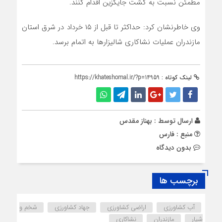
مطمئن نسبت به کشت جایگزین اقدام کنند.
وی خاطرنشان کرد: حداکثر تا قبل از ۱۵ خرداد در شرق استان
مازندران عملیات نشاکاری شالیزارها به اتمام برسد.
لینک کوتاه :
https://khateshomal.ir/?p=14959
ارسال توسط :
بهناز مقدس
منبع : فارس
بدون دیدگاه
برچسب ها
آب کشاورزی
اراضی کشاورزی
جهاد کشاورزی
شخم و
شیار
مازندران
نشاکاری