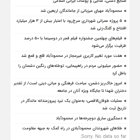
صنایع دستی، غذایی و پوشاک ایرانی اسلامی
محمودآباد مهیای میزبانی از جاماندگان اربعین شد
5 پروژه‌ عمرانی شهرداری سرخ‌رود با اعتبار بیش از 3 هزار میلیارد
افتتاح و کلنگ‌زنی شد
فیلم‌های چهلمین جشنواره فیلم فجر در دوسینما با 50 درصد
ظرفیت برگزار می‌شود
هفت مورد تغییر کاربری غیرمجاز در محمودآباد قلع و قمع شد
حضور میلیونی مردم در راهپیمایی، توطئه‌های رنگین دشمنان را
باطل کرد
امروز خاک‌ریز دشمن، مباحث فرهنگی و مبانی دینی است/ از تقدیر
دختران شهدا تا جایگاه ویژه آنان در جامعه
عملیات طوفان‌الاقصی؛ به‌عنوان یک نبرد پیروزمندانه‌ ماندگار در
تاریخ ثبت شد
دستگيری سارق دوچرخه‌ها در محمودآباد
طلاهای شهروندان محمودآبادی در راه کمک به جبهه مقاومت
Sorry. No data so far.