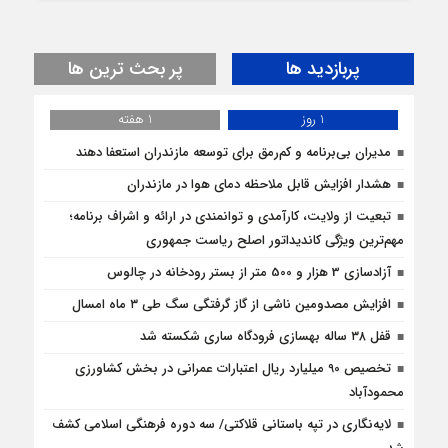
پربازدید ها
پر بحث ترین ها
1 روز
1 هفته
مدیران بی‌برنامه و کم‌رمق برای توسعه مازندران استعفا دهند
هشدار افزایش قابل ملاحظه دمای هوا در مازندران
تبعیت از ولایت، کارآمدی و توانمندی در ارائه و اشراف برنامه؛
مهم‌ترین ویژگی کاندیداتور اصلح ریاست جمهوری
آزادسازی 3 هزار و 500 متر از بستر رودخانه در چالوس
افزایش مصدومین ناشی از گاز گرفتگی سگ طی ۳ ماه امسال
قفل ۳۸ ساله بهسازی فرودگاه ساری شکسته شد
تخصیص 90 میلیارد ریال اعتبارات عمرانی در بخش کشاورزی
محمودآباد
لایه‌نگاری در تپه باستانی قلاکتی/ سه دوره فرهنگی اسلامی کشف