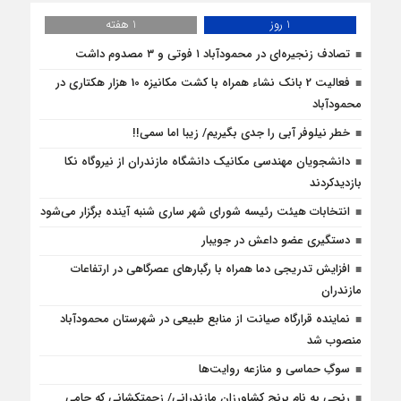
1 روز
1 هفته
تصادف زنجیره‌ای در محمودآباد ۱ فوتی و ۳ مصدوم داشت
فعالیت 2 بانک نشاء همراه با کشت مکانیزه 10 هزار هکتاری در
محمودآباد
خطر نیلوفر آبی را جدی بگیریم/ زیبا اما سمی!!
دانشجویان مهندسی مکانیک دانشگاه مازندران از نيروگاه نکا
بازديدكردند
انتخابات هیئت رئیسه شورای شهر ساری شنبه آینده برگزار می‌شود
دستگیری عضو داعش در جویبار
افزایش تدریجی دما همراه با رگبارهای عصرگاهی در ارتفاعات
مازندران
نماینده قرارگاه صیانت از منابع طبیعی در شهرستان محمودآباد
منصوب شد
سوگِ حماسی و منازعه روایت‌ها
رنجی به نام برنج کشاورزان مازندرانی/ زحمتکشانی که حامی