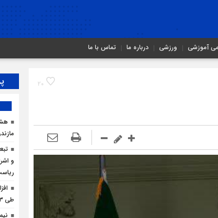
می آموزشی
ورزشی
درباره ما
تماس با ما
پر
20
هشد
مازندر
تبع
و اشرا
ریاس
افز
طی ۳ ماه امسال
نیم