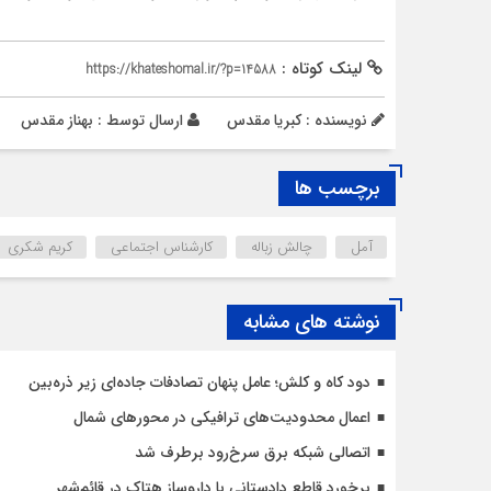
لینک کوتاه :
https://khateshomal.ir/?p=14588
نویسنده : کبریا مقدس
ارسال توسط :
بهناز مقدس
برچسب ها
آمل
چالش زباله
کارشناس اجتماعی
کریم شکری
نوشته های مشابه
دود کاه و کلش؛ عامل پنهان تصادفات جاده‌ای زیر ذره‌بین
اعمال محدودیت‌‌های ترافیکی در محورهای شمال
اتصالی شبکه برق سرخ‌رود برطرف شد
برخورد قاطع دادستانی با داروساز هتاک در قائم‌شهر