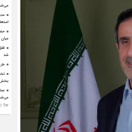
می‌شو
مدی
استعف
حضو
میان د
شد
طرح
بخش ک
عمل
می‌شو
 far.