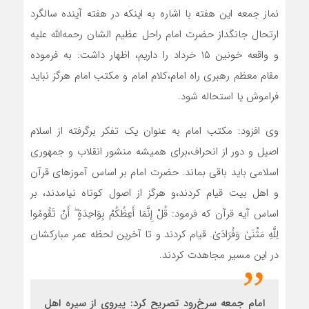
نماز جمعه این هفته با اشاره به اینکه در هفته آینده سالگرد
ارتحال جانگداز حضرت امام راحل عظیم الشان رحمه‌الله علیه
و واقعه خونین ۱۵ خرداد را داریم، اظهار داشت: به فرموده
مقام معظم رهبری راه امام،کلام امام و مکتب امام هرگز نباید
فراموش یا استحاله شود.
وی افزود: مکتب امام به عنوان یک تفکر برگرفته از اسلام
اصیل و دور از انحراف،برای همیشه منشور انقلاب و جمهوری
اسلامی باید باقی بماند. حضرت امام بر اساس آموزهای قرآن
و اهل بیت قیام کردند،و هرگز از اصول کوتاه نیامدند، بر
اساس آیه قرآن که فرمود: قُلْ إِنَّمَا أَعِظُكُمْ بِوَاحِدَةٍ ۖ أَنْ تَقُومُوا
لِلَّهِ مَثْنَىٰ وَفُرَادَىٰ. قیام کردند و تا آخرین لحظه عمر مبارکشان
در این مسیر مجاهدت کردند.
امام جمعه سرخ‌رود تصریح کرد: پیروی از سیره اهل‌