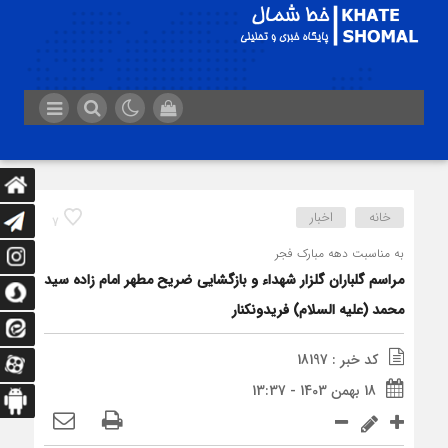
خانه
اخبار
7
به مناسبت دهه مبارک فجر
مراسم گلباران گلزار شهداء و بازگشایی ضریح مطهر امام زاده سید
محمد (علیه السلام) فریدونکنار
کد خبر : 18197
18 بهمن 1403 - 13:37