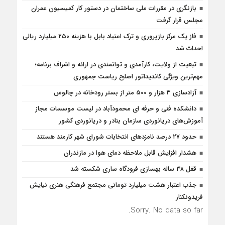
بازنگری در مقررات ملی ساختمان در دستور کار کمیسیون عمران
مجلس قرار گرفت
فاز یک مرکز بازپروری و ترک اعتیاد بابل با هزینه ۲۵۰ میلیارد ریالی
احداث شد
تبعیت از ولایت، کارآمدی و توانمندی در ارائه و اشراف برنامه؛
مهم‌ترین ویژگی کاندیداتور اصلح ریاست جمهوری
آزادسازی 3 هزار و 500 متر از بستر رودخانه در چالوس
دانشکده فنی و حرفه ای محمودآباد در لیست موسسات مجاز
آموزش‌های دریانوردی سازمان بنادر و دریانوردی کشور
حدود ۲۷ درصد نامزدهای انتخابات شورای شهر کارمند هستند
هشدار افزایش قابل ملاحظه دمای هوا در مازندران
قفل ۳۸ ساله بهسازی فرودگاه ساری شکسته شد
جذب اعتبار هشت میلیارد تومانی مجتمع فرهنگی هنری نیایش
فریدونکنار
Sorry. No data so far.