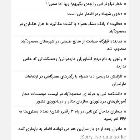
خطر نیلوفر آبی را جدی بگیریم/ زیبا اما سمی!!
«خون شهدا» رمز اقتدار ملی است
فعالیت 2 بانک نشاء همراه با کشت مکانیزه 10 هزار هکتاری در
محمودآباد
نماینده قرارگاه صیانت از منابع طبیعی در شهرستان محمودآباد
منصوب شد
رنجی به نام برنج کشاورزان مازندرانی/ زحمتکشانی که حامی
ندارند
افزایش تدریجی دما همراه با رگبارهای عصرگاهی در ارتفاعات
مازندران
دانشکده فنی و حرفه ای محمودآباد در لیست موسسات مجاز
آموزش‌های دریانوردی سازمان بنادر و دریانوردی کشور
بیماران بدحال کرونایی در راه ۳ رقمی شدن/ تعداد بستری‌ها به
۴۴۶ نفر رسید
مادران بعد از دو بار سزارین هم می توانند اقدام به بارداری کنند
Sorry. No data so far.