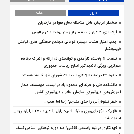
1 روز
1 هفته
هشدار افزایش قابل ملاحظه دمای هوا در مازندران
آزادسازی 3 هزار و 500 متر از بستر رودخانه در چالوس
جذب اعتبار هشت میلیارد تومانی مجتمع فرهنگی هنری نیایش
فریدونکنار
تبعیت از ولایت، کارآمدی و توانمندی در ارائه و اشراف برنامه؛
مهم‌ترین ویژگی کاندیداتور اصلح ریاست جمهوری
حدود ۲۷ درصد نامزدهای انتخابات شورای شهر کارمند هستند
دانشکده فنی و حرفه ای محمودآباد در لیست موسسات مجاز
آموزش‌های دریانوردی سازمان بنادر و دریانوردی کشور
خطر نیلوفر آبی را جدی بگیریم/ زیبا اما سمی!!
فاز یک مرکز بازپروری و ترک اعتیاد بابل با هزینه ۲۵۰ میلیارد ریالی
احداث شد
لایه‌نگاری در تپه باستانی قلاکتی/ سه دوره فرهنگی اسلامی کشف