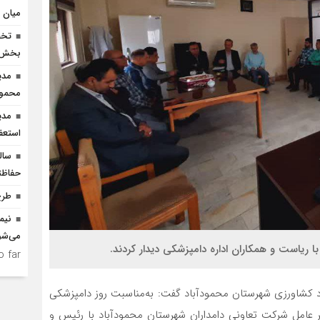
میان د
بخش ک
مدی
محمودآ
مدی
استعف
سال
حفاظت
طرح
نیم
می‌شو
 ریاست و همکاران اداره دامپزشکی دیدار کردند.
 far.
کشاورزی شهرستان محمودآباد گفت: به‌مناسبت روز دامپزشکی
یر عامل شرکت تعاونی دامداران شهرستان محمودآباد با رئیس و