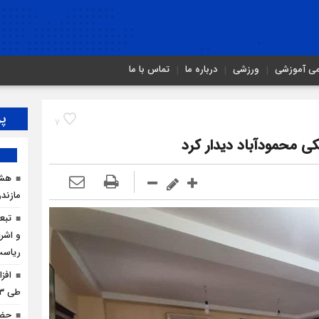
می آموزشی
ورزشی
درباره ما
تماس با ما
پر
7
ی محمودآباد دیدار کرد
هشد
مازندر
تبع
و اشرا
ریاس
افز
طی ۳ ماه امسال
حضو