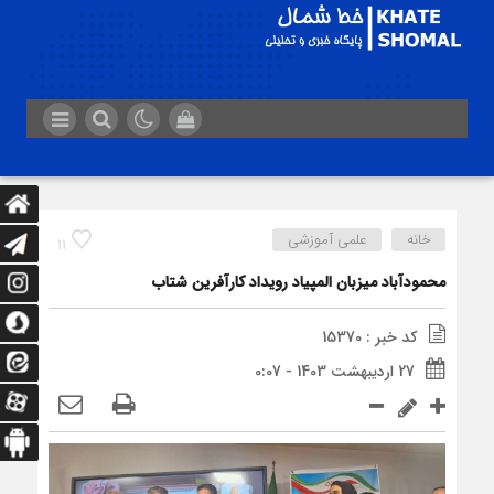
خانه
علمی آموزشی
11
محمودآباد میزبان المپیاد رویداد کارآفرین شتاب
کد خبر : 15370
27 اردیبهشت 1403 - 0:07