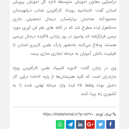
دراسرایی معاون آموزش متوسطه اداره کل آموزش پرورش
استان گفت: اختتامیه رویداد کارآفرینی شتاب درشهرستان
محمودآباد صاحبان برتراستان درسال تحصیلی جاری
۵۰۰۰هزار ایده مطرح شد که در کافه های علم فن آوری مورد
برسی قرارگرفته اند وامروز در روز پایانی ۲۵ایده درحال بررسی
هستند ودفاع می‌کنند باحضور پارک علمی کاربری استان تا
ظرفیت دانش آموزان به مرحله تجاری سازی برسد.
وی در پایان گفت: ۶دوره المپیاد علمی کارآفرینی ويژه
مازندران است که کلیه هنرستان‌ها از پایه ۱۰،۱۱،۱۲ دراین کار
دخيل بوده وفقط ۲۵ ایده وارد مرحله نهایی شده تا به
کشوری راه پیدا کنند.
لینک کوتاه :
https://khateshomal.ir/?p=15370