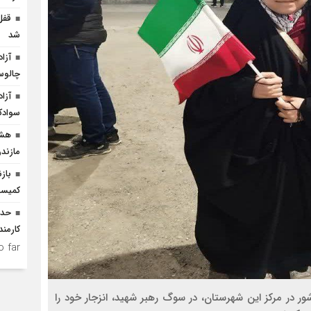
شد
چالو
سوادک
هشد
مازندر
باز
کمیسی
کارمن
 far.
 در مرکز این شهرستان، در سوگ رهبر شهید، انزجار خود را