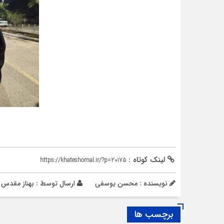
لینک کوتاه :
https://khateshomal.ir/?p=20175
نویسنده : محسن یوسفی
ارسال توسط :
بهناز مقدس
برچسب ها