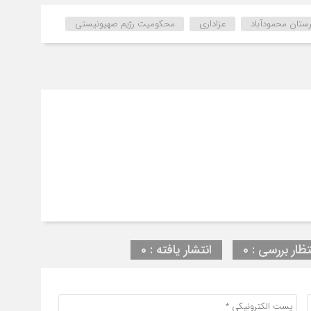
ستان محمودآباد
عزاداری
محکومیت رژیم صهیونیستی
تظار بررسی : 0
انتشار یافته : 0