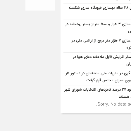
قفل ۳۸ ساله بهسازی فرودگاه ساری شکسته
آزادسازی 3 هزار و 500 متر از بستر رودخانه در
س
آزادسازی 7 هزار متر مربع از اراضی ملی در
وه
ار افزایش قابل ملاحظه دمای هوا در
ان
نگری در مقررات ملی ساختمان در دستور کار
ون عمران مجلس قرار گرفت
حدود ۲۷ درصد نامزدهای انتخابات شورای شهر
د هستند
Sorry. No data so