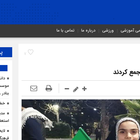
می آموزشی
ورزشی
درباره ما
تماس با ما
پر
7
مع کردند
دان
موسسا
بنادر 
خطر
مدی
استعف
لای
فرهنگ